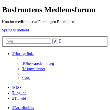
Busfrontens Medlemsforum
Kun for medlemmer af Foreningen Busfronten
Spring til indhold
Avanceret
Søg
søgning
Hurtige links
Ubesvarede indlæg
Aktive emner
Søg
OSS
Log ind
Tilmeld
Boardindeks