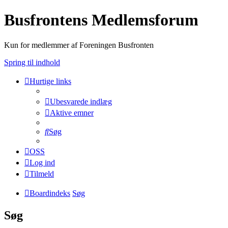
Busfrontens Medlemsforum
Kun for medlemmer af Foreningen Busfronten
Spring til indhold
Hurtige links
Ubesvarede indlæg
Aktive emner
Søg
OSS
Log ind
Tilmeld
Boardindeks
Søg
Søg