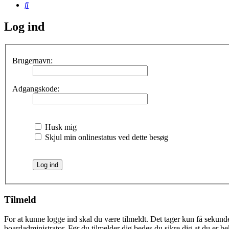
Søg
Log ind
Brugernavn:
Adgangskode:
Husk mig
Skjul min onlinestatus ved dette besøg
Tilmeld
For at kunne logge ind skal du være tilmeldt. Det tager kun få sekunder
boardadministrator. Før du tilmelder dig bedes du sikre dig at du er b