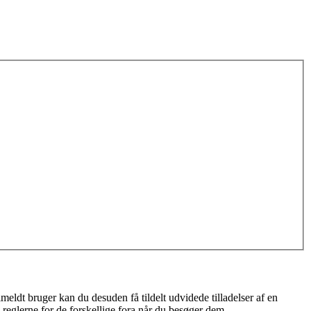
meldt bruger kan du desuden få tildelt udvidede tilladelser af en
 reglerne for de forskellige fora når du besøger dem.