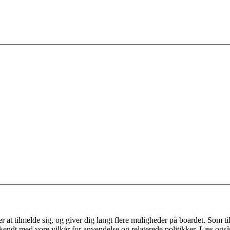
 at tilmelde sig, og giver dig langt flere muligheder på boardet. Som til
ekendt med vore vilkår for anvendelse og relaterede politikker. Læs også