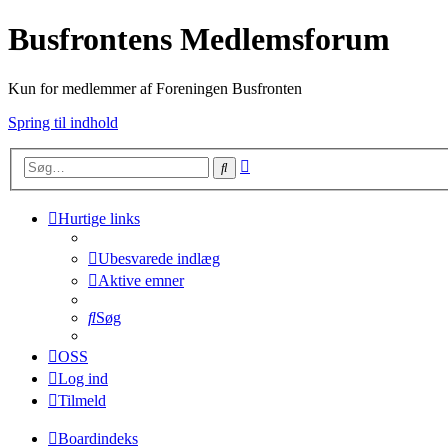
Busfrontens Medlemsforum
Kun for medlemmer af Foreningen Busfronten
Spring til indhold
Avanceret
Søg
søgning
Hurtige links
Ubesvarede indlæg
Aktive emner
Søg
OSS
Log ind
Tilmeld
Boardindeks