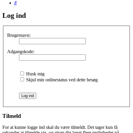
Søg
Log ind
Brugernavn:
Adgangskode:
Husk mig
Skjul min onlinestatus ved dette besøg
Tilmeld
For at kunne logge ind skal du være tilmeldt. Det tager kun få
sekunder at tilmelde sig, og giver dig langt flere muligheder på