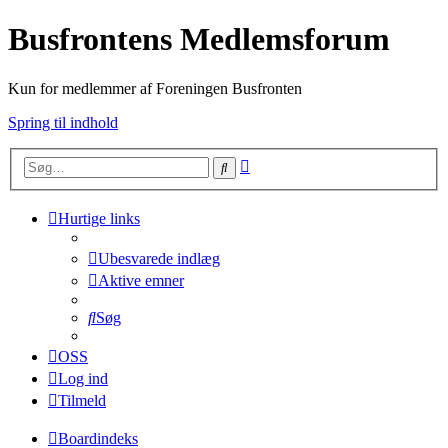
Busfrontens Medlemsforum
Kun for medlemmer af Foreningen Busfronten
Spring til indhold
Avanceret
Søg
søgning
Hurtige links
Ubesvarede indlæg
Aktive emner
Søg
OSS
Log ind
Tilmeld
Boardindeks