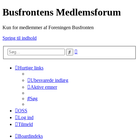
Busfrontens Medlemsforum
Kun for medlemmer af Foreningen Busfronten
Spring til indhold
Avanceret
Søg
søgning
Hurtige links
Ubesvarede indlæg
Aktive emner
Søg
OSS
Log ind
Tilmeld
Boardindeks