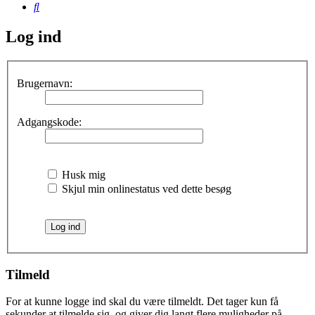
Søg
Log ind
Brugernavn:
Adgangskode:
Husk mig
Skjul min onlinestatus ved dette besøg
Tilmeld
For at kunne logge ind skal du være tilmeldt. Det tager kun få
sekunder at tilmelde sig, og giver dig langt flere muligheder på