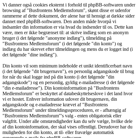
Vi danner også cookies eksternt i forhold til phpBB-softwaren under
browsing af "Busfrontens Medlemsforum", skønt disse er udenfor
rammerne af dette dokument, der alene har til hensigt at dække sider
dannet med phpBB-softwaren. Den anden måde hvorpå vi
indsamler din information er via hvad du indsender til os. Dette kan
være, men er ikke begrænset til: at skrive indlæg som en anonym
bruger (i det følgende "anonyme indlæg"), tilmelding på
"Busfrontens Medlemsforum" (i det følgende "din konto") og
indlæg du har skrevet efter tilmeldingen og mens du er logget ind (i
det følgende "dine indlæg").
Din konto vil som minimum indeholde et unikt identificerbart navn
(i det følgende "dit brugernavn"), en personlig adgangskode til brug
for når du skal logge ind på din konto (i det følgende "din
adgangskode") og en personlig, gyldig e-mailadresse (i det følgende
"din e-mailadresse"). Din kontoinformation på "Busfrontens
Medlemsforum" er beskyttet af databeskyttelseslove i det land hvor
vi er hostet. Enhver information udover dit brugernavn, din
adgangskode og e-mailadresse krævet af "Busfrontens
Medlemsforum" under tilmeldingssproceduren, er - afhængig af
"Busfrontens Medlemsforum"'s valg - enten obligatorisk eller
valgfrit. Under alle omstændigheder kan du selv vælge, hvilke dele
af din kontoinformation, der skal vises offentligt. Derudover har du
muligheden for din konto, at til- eller fravælge automatisk
genererede e-mails fra phpBB-softwaren.