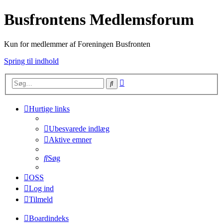
Busfrontens Medlemsforum
Kun for medlemmer af Foreningen Busfronten
Spring til indhold
Avanceret
Søg
søgning
Hurtige links
Ubesvarede indlæg
Aktive emner
Søg
OSS
Log ind
Tilmeld
Boardindeks