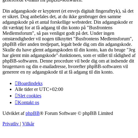
Din adgangskode er krypteret (et envejs digitalt fingeraftryk), så det
er sikret. Dog anbefales det, at du ikke genbruger den samme
adgangskode på et antal forskellige websteder. Din adgangskode er
dit værktøj for at få adgang til din konto på "Busfrontens
Medlemsforum", så pas venligst godt på det. Under ingen
omstændigheder vil nogen tilknyttet "Busfrontens Medlemsforum",
phpBB eller anden tredjepart, legalt bede dig om din adgangskode.
Skulle du have glemt adgangskoden til din konto, kan du bruge "Jeg
har glemt min adgangskode"-funktionen, som er stillet til rådighed af
phpBB-softwaren. Denne procedure vil bede dig om at indsende dit
brugernavn og din e-mailadresse, hvorefter phpBB-softwaren vil
generere en ny adgangskode til at få adgang til din konto.
Boardindeks
Alle tider er
UTC+02:00
Slet cookies
Kontakt os
Udviklet af
phpBB
® Forum Software © phpBB Limited
Privatliv
|
Vilkår