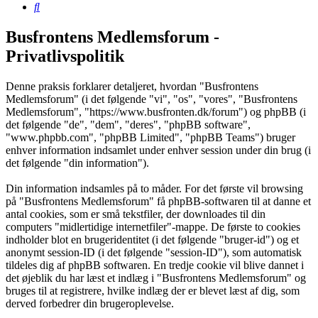
Søg
Busfrontens Medlemsforum -
Privatlivspolitik
Denne praksis forklarer detaljeret, hvordan "Busfrontens
Medlemsforum" (i det følgende "vi", "os", "vores", "Busfrontens
Medlemsforum", "https://www.busfronten.dk/forum") og phpBB (i
det følgende "de", "dem", "deres", "phpBB software",
"www.phpbb.com", "phpBB Limited", "phpBB Teams") bruger
enhver information indsamlet under enhver session under din brug (i
det følgende "din information").
Din information indsamles på to måder. For det første vil browsing
på "Busfrontens Medlemsforum" få phpBB-softwaren til at danne et
antal cookies, som er små tekstfiler, der downloades til din
computers "midlertidige internetfiler"-mappe. De første to cookies
indholder blot en brugeridentitet (i det følgende "bruger-id") og et
anonymt session-ID (i det følgende "session-ID"), som automatisk
tildeles dig af phpBB softwaren. En tredje cookie vil blive dannet i
det øjeblik du har læst et indlæg i "Busfrontens Medlemsforum" og
bruges til at registrere, hvilke indlæg der er blevet læst af dig, som
derved forbedrer din brugeroplevelse.