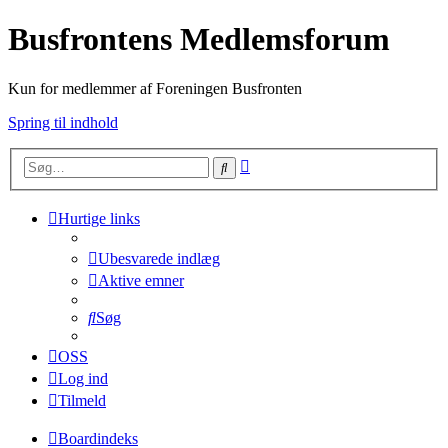
Busfrontens Medlemsforum
Kun for medlemmer af Foreningen Busfronten
Spring til indhold
Avanceret
Søg
søgning
Hurtige links
Ubesvarede indlæg
Aktive emner
Søg
OSS
Log ind
Tilmeld
Boardindeks