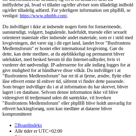
indflydelse på, hvad vi tillader og/eller afviser som tilladeligt indhold
og/eller tilladelig adfærd. For yderligere information om phpBB, se
venligst:
https://www.phpbb.com/
.
Du indvilliger i ikke at indsende nogen form for fornærmende,
uanstændigt, vulgært, bagtalende, hadefuldt, truende eller sexuelt
orienteret materiale eller indsende andet materiale, som er i strid med
lovgivningen, det være sig i dit eget land, landet hvor "Busfrontens
Medlemsforum" er hostet eller international lovgivning. Gør du
dette, kan dette medføre, at du øjeblikkeligt og permanent bliver
udelukket, med besked herom til din Internet-udbyder, hvis vi
vurderer det nødvendigt. IP-adresserne for alle indlæg logges for at
give mulighed for at håndhæve disse vilkår. Du indvilliger i at
"Busfrontens Medlemsforum" har ret til at fjerne, ændre, flytte eller
låse ethvert emne til enhver tid, såfremt vi finder dette passende.
Som bruger indvilliger du i at al information du har skrevet, bliver
lagret i en database. Selvom denne information ikke vil blive
videregivet til tredjemand uden dit samtykke, vil hverken
"Busfrontens Medlemsforum" eller phpBB blive holdt ansvarlig for
ethvert hackingforsøg, som kan medføre at dataene bliver
kompromitteret
Boardindeks
Alle tider er
UTC+02:00