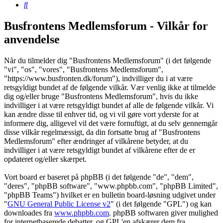
Søg
Busfrontens Medlemsforum - Vilkår for
anvendelse
Når du tilmelder dig "Busfrontens Medlemsforum" (i det følgende
"vi", "os", "vores", "Busfrontens Medlemsforum",
"https://www.busfronten.dk/forum"), indvilliger du i at være
retsgyldigt bundet af de følgende vilkår. Vær venlig ikke at tilmelde
dig og/eller bruge "Busfrontens Medlemsforum", hvis du ikke
indvilliger i at være retsgyldigt bundet af alle de følgende vilkår. Vi
kan ændre disse til enhver tid, og vi vil gøre vort yderste for at
informere dig, alligevel vil det være fornuftigt, at du selv gennemgår
disse vilkår regelmæssigt, da din fortsatte brug af "Busfrontens
Medlemsforum" efter ændringer af vilkårene betyder, at du
indvilliger i at være retsgyldigt bundet af vilkårene efter de er
opdateret og/eller skærpet.
Vort board er baseret på phpBB (i det følgende "de", "dem",
"deres", "phpBB software", "www.phpbb.com", "phpBB Limited",
"phpBB Teams") hvilket er en bulletin board-løsning udgivet under
"
GNU General Public License v2
" (i det følgende "GPL") og kan
downloades fra
www.phpbb.com
. phpBB softwaren giver mulighed
for internetbaserede debatter, og GPL'en afskærer dem fra